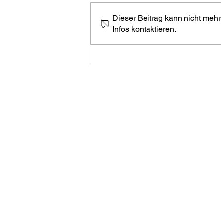
Dieser Beitrag kann nicht mehr
Infos kontaktieren.
Jugendübung der drei
Ortsfeuerwehren
Adresse
Packer Straße 104
8561 Söding
Erreichbarkeiten
+43 3137 4000 (Nicht ständig b