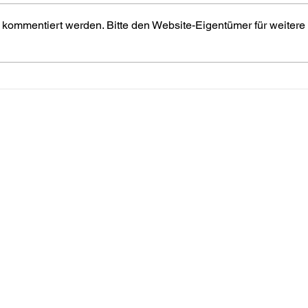
 kommentiert werden. Bitte den Website-Eigentümer für weitere
Wissenstestspiel erfolgreich
Dreim
abgeschlossen
bei d
in Ha
Kontakt
esetzt)